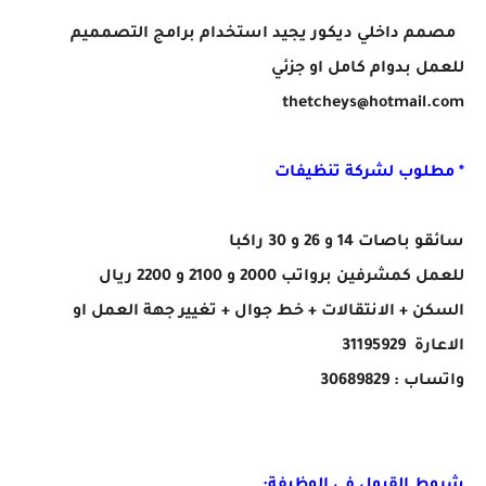
مصمم داخلي ديكور يجيد استخدام برامج التصمميم
للعمل بدوام كامل او جزئي
thetcheys@hotmail.com
* مطلوب لشركة تنظيفات
سائقو باصات 14
و 26 و 30 راكبا
للعمل كمشرفين برواتب 2000 و 2100 و 2200 ريال
السكن + الانتقالات + خط جوال + تغيير جهة العمل او
الاعارة 31195929
واتساب : 30689829