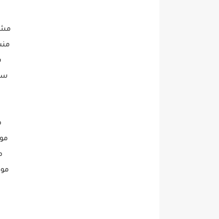
مشر
منس
س
سا
م
مو
م
موظ