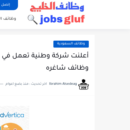
إتصل ب
وظائف ا
وظائف السعودية
أعلنت شركة وطنية تعمل في م
وظائف شاغره
Ibrahim Alsedeag
اخر تحديث :
منذ بضع اعوام