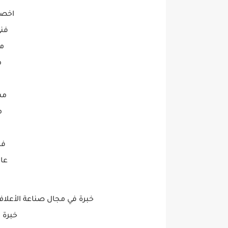
اخصا
فني
م
م
مش
م
فن
عا
خبرة في مجال صناعة الأعلا
خبرة 