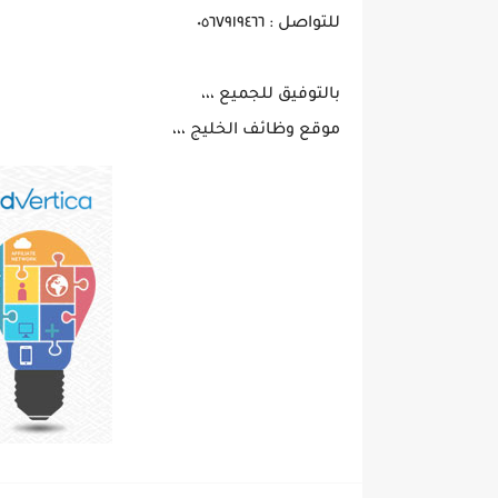
للتواصل : ٠٥٦٧٩١٩٤٦٦
بالتوفيق للجميع ،،،
موقع وظائف الخليج ،،،