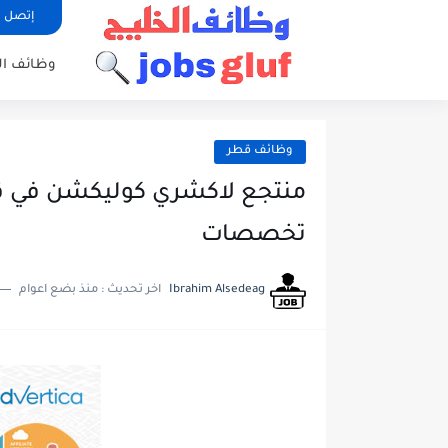
إتصل ب
وظائف ا
وظائف قطر
منتجع لاكشري كوليكشن في ق
تخصصات
Ibrahim Alsedeag
اخر تحديث :
منذ بضع اعوام