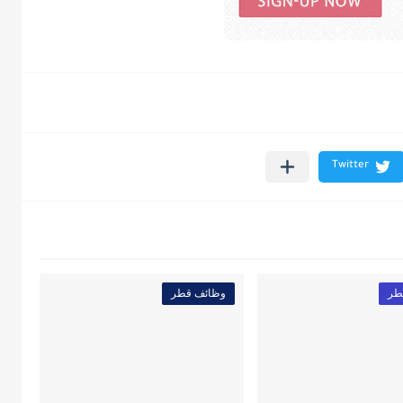
طر
وظائف قطر