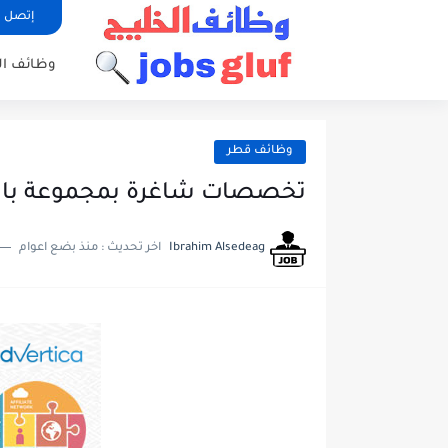
إتصل ب
وظائف ا
وظائف قطر
تخصصات شاغرة بمجموعة باور 
Ibrahim Alsedeag
اخر تحديث :
منذ بضع اعوام