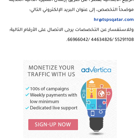
الربيع الابتدائية بقطر ، عن طريق إرسال السيرة الذاتية الحديثة
موضحاً التخصص، إلى عنوان البريد الإلكتروني التالي:
hr@tspsqatar.com
وللاستفسار عن التخصصات يرجى الاتصال على الأرقام التالية:
55291108 /44634826 /66966042.