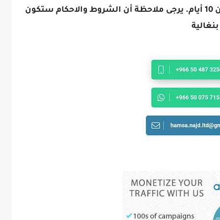
أيام عمل. صلاحية مقدم الطلب لا تقل عن 10 أيام. يرجى ملاحظة أن الشروط والاحكام ستكون
نغالية