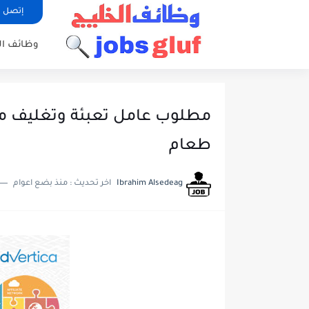
إتصل ب
وظائف ا
طعام
Ibrahim Alsedeag
اخر تحديث :
منذ بضع اعوام