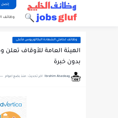
إتصل ب
وظائف ا
وظائف لحاملي الشهادة البكالوريوس فأعلى
الهيئة العامة للأوقاف تعلن و
بدون خبرة
Ibrahim Alsedeag
اخر تحديث :
منذ بضع اعوام