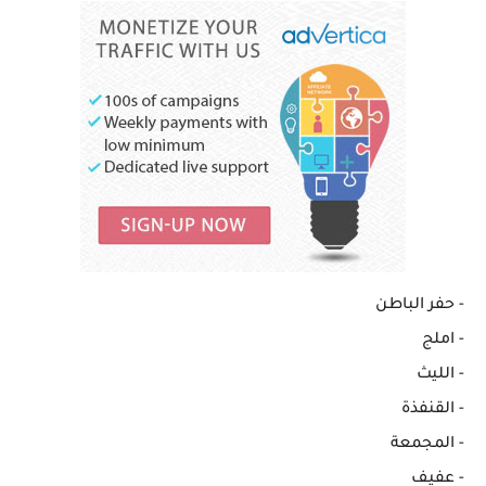
- حفر الباطن
- املج
- الليث
- القنفذة
- المجمعة
- عفيف